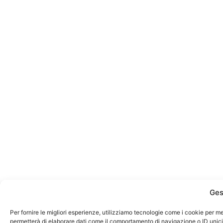
Ges
Per fornire le migliori esperienze, utilizziamo tecnologie come i cookie per m
permetterà di elaborare dati come il comportamento di navigazione o ID unici 